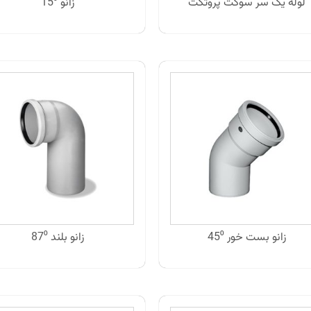
لوله یک سر سوکت پروتکت
زانو 15⁰
زانو بست خور 45⁰
زانو بلند 87⁰