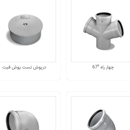
چهار راه 67⁰
درپوش تست پوش فیت