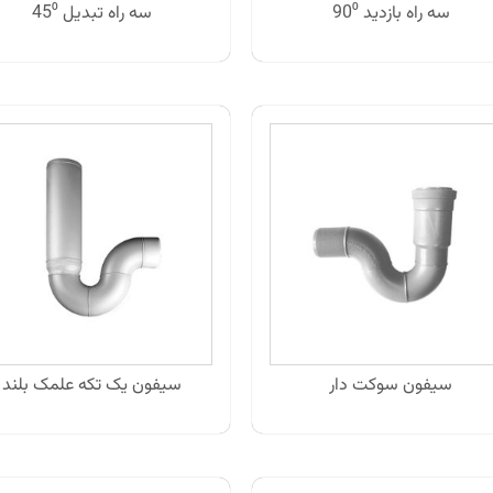
سه راه بازدید 90⁰
سه راه تبدیل 45⁰
سیفون سوکت دار
سیفون یک تکه علمک بلند