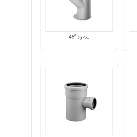
سه راه 45⁰