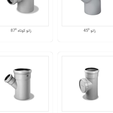
زانو 45⁰
زانو کوتاه 87⁰