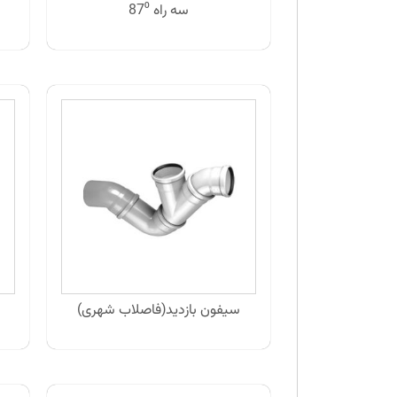
سه راه 87⁰
سیفون بازدید(فاصلاب شهری)