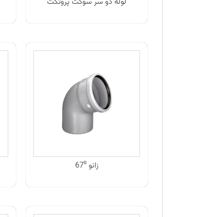
لوله دو سر سوکت پروتکت
زانو 67⁰