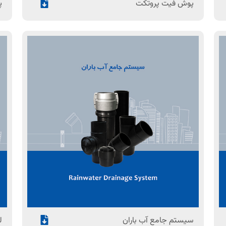
پوش فیت پروتکت
پ
سیستم جامع آب باران
ل